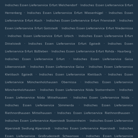
.
Indisches Essen Lieferservice Erfurt Melchendorf
Indisches Essen Lieferservice Erfurt
.
.
Herrenberg
Indisches Essen Lieferservice Erfurt Wiesenhügel
Indisches Essen
.
.
Lieferservice Erfurt Alach
Indisches Essen Lieferservice Erfurt Frienstedt
Indisches
.
Essen Lieferservice Erfurt Gottstedt
Indisches Essen Lieferservice Erfurt Niedernissa
.
.
Indisches Essen Lieferservice Erfurt Urbich
Indisches Essen Lieferservice Erfurt
.
.
Dittelstedt
Indisches Essen Lieferservice Erfurt Egstedt
Indisches Essen
.
.
Lieferservice Erfurt Büßleben
Indisches Essen Lieferservice Erfurt Rohda - Haarberg
.
Indisches Essen Lieferservice Erfurt
Indisches Essen Lieferservice Gaisa
.
.
Löbervorstadt
Indisches Essen Lieferservice Gaisa
Indisches Essen Lieferservice
.
.
Klettbach Egstedt
Indisches Essen Lieferservice Klettbach
Indisches Essen
.
Lieferservice Mönchenholzhausen Obernissa
Indisches Essen Lieferservice
.
.
Mönchenholzhausen
Indisches Essen Lieferservice Nöda Stotternheim
Indisches
.
.
Essen Lieferservice Nöda Mittelhausen
Indisches Essen Lieferservice Nöda
.
Indisches Essen Lieferservice Sömmerda
Indisches Essen Lieferservice
.
.
Riethnordhausen Mittelhausen
Indisches Essen Lieferservice Riethnordhausen
.
Indisches Essen Lieferservice Alperstedt Stotternheim
Indisches Essen Lieferservice
.
.
Alperstedt Siedlung Alperstedt
Indisches Essen Lieferservice Alperstedt
Indisches
.
Essen Lieferservice Großrudestedt Schwansee
Indisches Essen Lieferservice