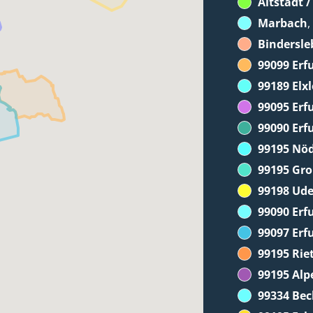
Altstadt 
Marbach
,
Bindersle
99099 Erf
99189 Elx
99095 Erf
99090 Erf
99195 Nö
99195 Gr
99198 Ude
99090 Erfu
99097 Erf
99195 Ri
99195 Alp
99334 Be