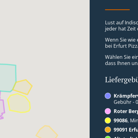
Lust auf Indis
jeder hat Zeit
Wenn Sie wie 
bei Erfurt Piz
Wählen Sie ei
dass Ihnen uns
Liefergeb
Krämpferv
Gebühr - 0
Roter Ber
99086
, Mi
99091 Erf