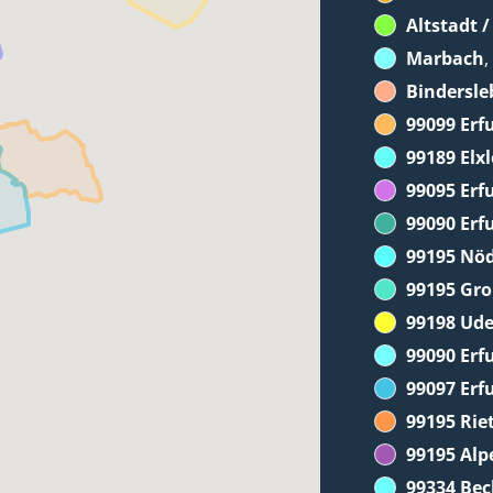
Altstadt 
Marbach
,
Bindersle
99099 Erf
99189 Elx
99095 Erf
99090 Erf
99195 Nö
99195 Gr
99198 Ude
99090 Erfu
99097 Erf
99195 Ri
99195 Alp
99334 Be