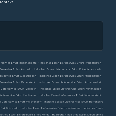
Kontakt
.
.
erservice Erfurt Johannesplatz
Indisches Essen Lieferservice Erfurt Ilversgehofen
.
.
ferservice Erfurt Altstadt
Indisches Essen Lieferservice Erfurt Krämpfervorstadt
.
.
erservice Erfurt Gispersleben
Indisches Essen Lieferservice Erfurt Mittelhausen
.
.
ferservice Erfurt Daberstedt
Indisches Essen Lieferservice Erfurt Azmannsdorf
.
.
 Lieferservice Erfurt Marbach
Indisches Essen Lieferservice Erfurt Kühnhausen
.
.
Lieferservice Erfurt Hochheim
Indisches Essen Lieferservice Erfurt Löbervorstadt
.
 Lieferservice Erfurt Melchendorf
Indisches Essen Lieferservice Erfurt Herrenberg
.
.
rfurt Gottstedt
Indisches Essen Lieferservice Erfurt Niedernissa
Indisches Essen
.
disches Essen Lieferservice Erfurt Rohda - Haarberg
Indisches Essen Lieferservice