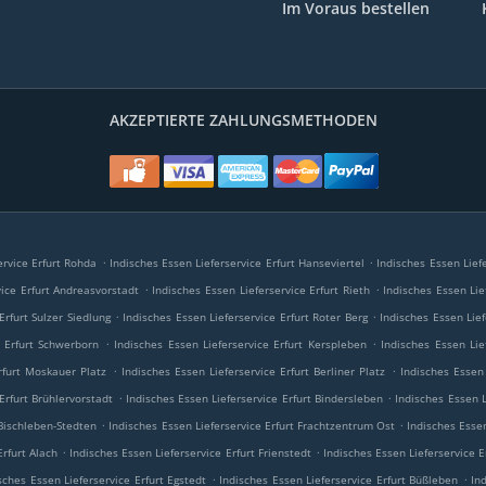
Im Voraus bestellen
AKZEPTIERTE ZAHLUNGSMETHODEN
.
.
ervice Erfurt Rohda
Indisches Essen Lieferservice Erfurt Hanseviertel
Indisches Essen Lief
.
.
vice Erfurt Andreasvorstadt
Indisches Essen Lieferservice Erfurt Rieth
Indisches Essen Lie
.
.
Erfurt Sulzer Siedlung
Indisches Essen Lieferservice Erfurt Roter Berg
Indisches Essen Lief
.
.
e Erfurt Schwerborn
Indisches Essen Lieferservice Erfurt Kerspleben
Indisches Essen Lie
.
.
rfurt Moskauer Platz
Indisches Essen Lieferservice Erfurt Berliner Platz
Indisches Essen
.
.
Erfurt Brühlervorstadt
Indisches Essen Lieferservice Erfurt Bindersleben
Indisches Essen 
.
.
 Bischleben-Stedten
Indisches Essen Lieferservice Erfurt Frachtzentrum Ost
Indisches Essen
.
.
Erfurt Alach
Indisches Essen Lieferservice Erfurt Frienstedt
Indisches Essen Lieferservice E
.
.
sches Essen Lieferservice Erfurt Egstedt
Indisches Essen Lieferservice Erfurt Büßleben
In