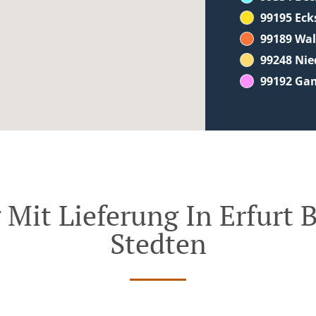
99195 Eck
99189 Wa
99248 Ni
99192 Ga
 Mit Lieferung In Erfurt 
Stedten