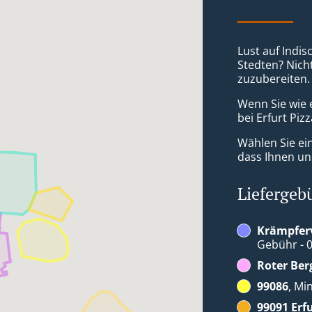
Lust auf Indis
Stedten? Nicht
zuzubereiten.
Wenn Sie wie 
bei Erfurt Piz
Wählen Sie ei
dass Ihnen uns
Liefergeb
Krämpferv
Gebühr - 0
Roter Ber
99086
, Mi
99091 Erf