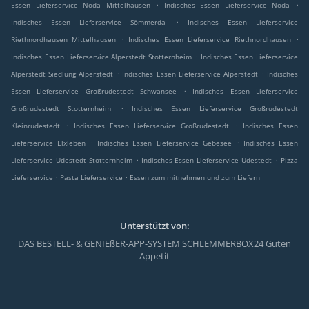
.
.
Essen Lieferservice Nöda Mittelhausen
Indisches Essen Lieferservice Nöda
.
Indisches Essen Lieferservice Sömmerda
Indisches Essen Lieferservice
.
.
Riethnordhausen Mittelhausen
Indisches Essen Lieferservice Riethnordhausen
.
Indisches Essen Lieferservice Alperstedt Stotternheim
Indisches Essen Lieferservice
.
.
Alperstedt Siedlung Alperstedt
Indisches Essen Lieferservice Alperstedt
Indisches
.
Essen Lieferservice Großrudestedt Schwansee
Indisches Essen Lieferservice
.
Großrudestedt Stotternheim
Indisches Essen Lieferservice Großrudestedt
.
.
Kleinrudestedt
Indisches Essen Lieferservice Großrudestedt
Indisches Essen
.
.
Lieferservice Elxleben
Indisches Essen Lieferservice Gebesee
Indisches Essen
.
.
Lieferservice Udestedt Stotternheim
Indisches Essen Lieferservice Udestedt
Pizza
.
.
Lieferservice
Pasta Lieferservice
Essen zum mitnehmen und zum Liefern
Unterstützt von:
DAS BESTELL- & GENIEßER-APP-SYSTEM SCHLEMMERBOX24 Guten
Appetit